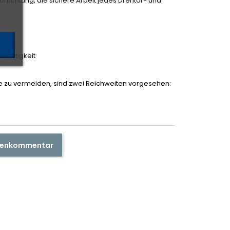
vorrichtung, die sichere Arbeit jedes Drehtor- und
ßfestigkeit
 zu vermeiden, sind zwei Reichweiten vorgesehen:
ndenkommentar