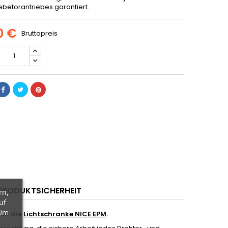
ebetorantriebes garantiert.
0 €
Bruttopreis
PRODUKTSICHERHEIT
rn,
uf
 Um
ist die
Lichtschranke NICE EPM
.