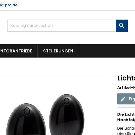
k-pro.de

NTORANTRIEBE
STEUERUNGEN
Lich
Artikel-N
Ei
Die Lich
Nachfol
Die Licht
eine Sich