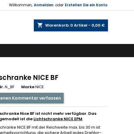
Willkommen,
Anmelden
oder
Erstellen Sie ein Konto
shopping_cart
Warenkorb:
0
Artikel - 0,00 €
tschranke NICE BF
r.
N_BF
Marke
NICE
genen Kommentar verfassen
tschranke Nice BF ist nicht mehr verfügbar. Das
gemodell ist die
Lichtschranke NICE EPM
.
schranke NICE BF mit der Reichweite max. bis 30 m ist
erheitsvorrichtung, die sichere Arbeit jedes Drehtor-