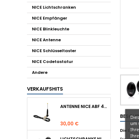
NICE Lichtschranken
NICE Empfänger
NICE Blinkleuchte
NICE Antenne
NICE Schlüsseltaster
NICE Codetastatur
Andere
VERKAUFSHITS
ANTENNE NICE ABF 433.92 MHZ
BESCHR
Dies
Preis
um 
30,00 €
Ihre
Die Lich
Ihre