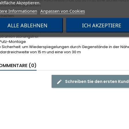
schranke NICE BF mit der Reichweite max. bis 30 m ist eine Sicherheits
ltfläche Akzeptieren.
rantriebes garantiert.
tere Informationen
Anpassen von Cookies
heiten:
ALLE ABLEHNEN
ICH AKZEPTIERE
he Montage ohne Bohrungen
ile aus stoßfestem Polycarbonat garantieren maximale Dauer und Sto
trahlen störungsfrei
f-Putz-Montage
e Sicherheit: um Wiederspiegelungen durch Gegenstände in der Nähe
ndardreichweite von 15 m und eine von 30 m
OMMENTARE (0)
Schreiben Sie den ersten Ku