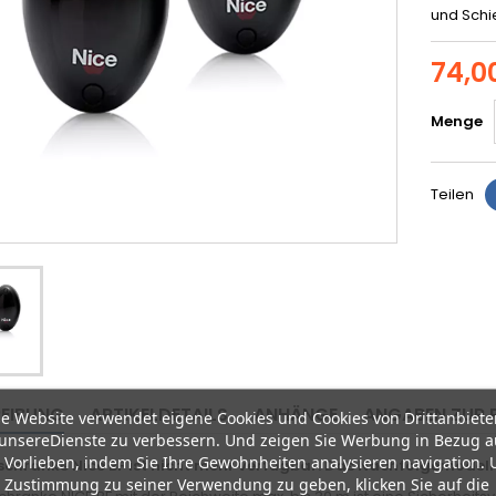
und Schi
74,0
Menge
Teilen
EIBUNG
ARTIKELDETAILS
ANHÄNGE
ANGABEN ZUR 
e Website verwendet eigene Cookies und Cookies von Drittanbiete
unsereDienste zu verbessern. Und zeigen Sie Werbung in Bezug a
 Vorlieben, indem Sie Ihre Gewohnheiten analysieren navigation.
tschranke Nice BF ist nicht mehr verfügbar. Das Nachfolgemodell 
 Zustimmung zu seiner Verwendung zu geben, klicken Sie auf die