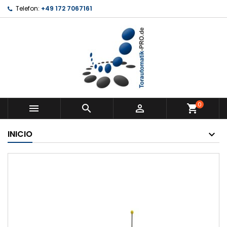
Telefon:
+49 172 7067161
0



shopping_cart
INICIO