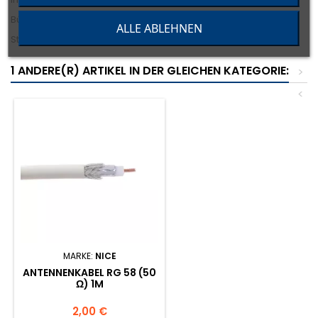
Bügel: Edelstahl
ALLE ABLEHNEN
Stromkabel: RG 58
1 ANDERE(R) ARTIKEL IN DER GLEICHEN KATEGORIE:
>
<
MARKE:
NICE
ANTENNENKABEL RG 58 (50
Ω) 1M
Preis
2,00 €