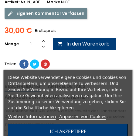
Artikel-Nr.
N_ABF
Marke
NICE
Eigenen Kommentar verfassen
30,00 €
Bruttopreis
In den Warenkorb
Menge

Teilen
Diese Website verwendet eigene Cookies und Cookies von
Drittanbietern, um unsereDienste zu verbessern. Und
BESCHREIBUNG
ARTIKELDETAILS
zeigen Sie Werbung in Bezug auf Ihre Vorlieben, indem
Sie Ihre Gewohnheiten analysieren navigation. Um Ihre
ANGABEN ZUR PRODUKTSICHERHEIT
Zustimmung zu seiner Verwendung zu geben, klicken Sie
auf die Schaltfläche Akzeptieren.
Die Antenne NICE ABF erhöht die Reichweite des Handsenders.
Weitere Informationen
Anpassen von Cookies
Die Antenne ist mit Halterung und 3,2 m Kabel RG 58 versehen.
TECHNISCHE MERKMALE:
Frequenz in Empfang: 433,92 MHz
ICH AKZEPTIERE
Impedanz: 50 Ohm