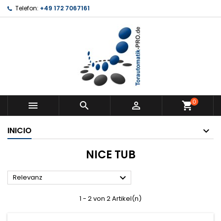
Telefon:
+49 172 7067161
0



shopping_cart
INICIO
NICE TUB

Relevanz
1 - 2 von 2 Artikel(n)