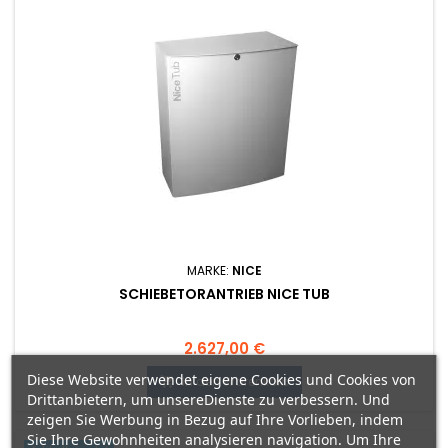
MARKE:
NICE
SCHIEBETORANTRIEB NICE TUB
Preis
2.627,00 €
Diese Website verwendet eigene Cookies und Cookies von
In den Warenkorb

Drittanbietern, um unsereDienste zu verbessern. Und
zeigen Sie Werbung in Bezug auf Ihre Vorlieben, indem
Sie Ihre Gewohnheiten analysieren navigation. Um Ihre