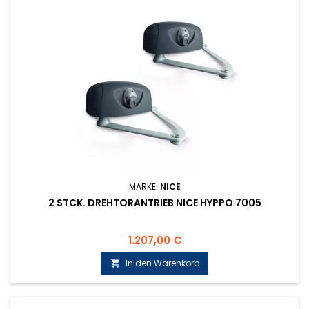
MARKE:
NICE
2 STCK. DREHTORANTRIEB NICE HYPPO 7005
Preis
1.207,00 €
In den Warenkorb
