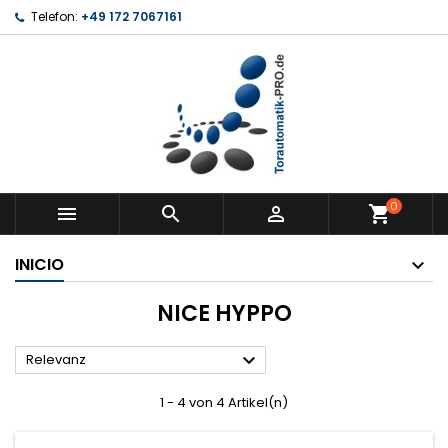
Telefon:
+49 172 7067161
0



shopping_cart
INICIO
NICE HYPPO

Relevanz
1 - 4 von 4 Artikel(n)