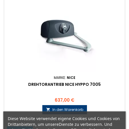
MARKE:
NICE
DREHTORANTRIEB NICE HYPPO 7005
Preis
637,00 €
In den Warenkorb

Diese Website verwendet eigene Cookies und Cookies von
Drittanbietern, um unsereDienste zu verbessern. Und