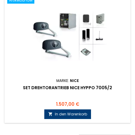
Artikelbündel
MARKE:
NICE
SET DREHTORANTRIEB NICE HYPPO 7005/2
Preis
1.507,00 €
In den Warenkorb
