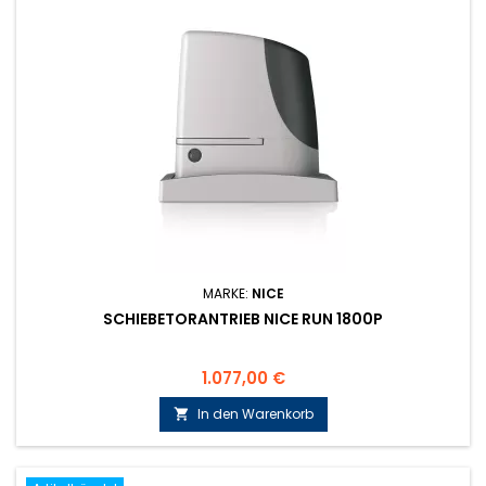
MARKE:
NICE
SCHIEBETORANTRIEB NICE RUN 1800P
Preis
1.077,00 €
In den Warenkorb
