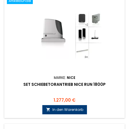
Artikelbündel
MARKE:
NICE
SET SCHIEBETORANTRIEB NICE RUN 1800P
Preis
1.277,00 €
In den Warenkorb
