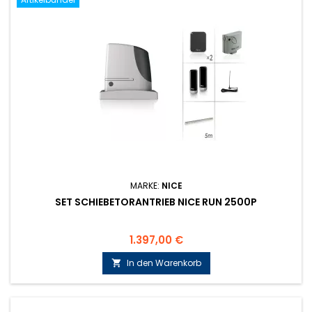
MARKE:
NICE
SET SCHIEBETORANTRIEB NICE RUN 2500P
Preis
1.397,00 €
In den Warenkorb
