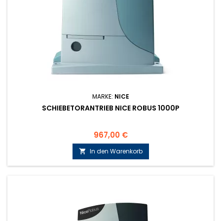
MARKE:
NICE
SCHIEBETORANTRIEB NICE ROBUS 1000P
Preis
967,00 €
In den Warenkorb
