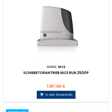
MARKE:
NICE
SCHIEBETORANTRIEB NICE RUN 2500P
Preis
1.197,00 €
In den Warenkorb

Artikelbündel