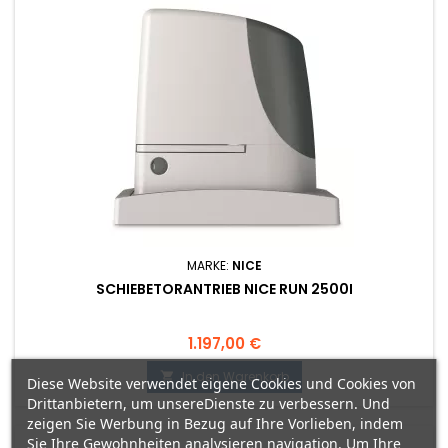
MARKE:
NICE
SCHIEBETORANTRIEB NICE RUN 2500I
Preis
1.197,00 €
In den Warenkorb

Diese Website verwendet eigene Cookies und Cookies von
Drittanbietern, um unsereDienste zu verbessern. Und
zeigen Sie Werbung in Bezug auf Ihre Vorlieben, indem
Sie Ihre Gewohnheiten analysieren navigation. Um Ihre