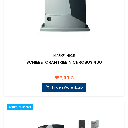
MARKE:
NICE
SCHIEBETORANTRIEB NICE ROBUS 400
Preis
557,00 €
In den Warenkorb

Artikelbündel