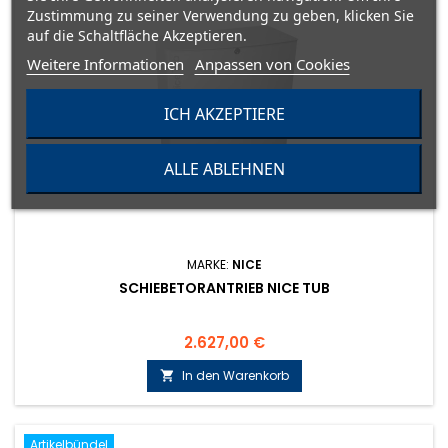
Zustimmung zu seiner Verwendung zu geben, klicken Sie
auf die Schaltfläche Akzeptieren.
Weitere Informationen
Anpassen von Cookies
ICH AKZEPTIERE
ALLE ABLEHNEN
MARKE:
NICE
SCHIEBETORANTRIEB NICE TUB
Preis
2.627,00 €
In den Warenkorb

Artikelbündel