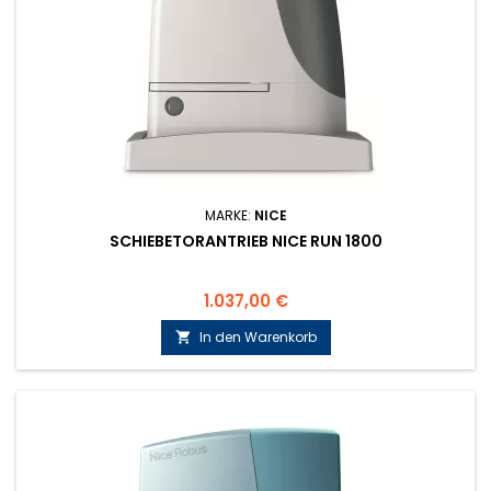
MARKE:
NICE
SCHIEBETORANTRIEB NICE RUN 1800
Preis
1.037,00 €
In den Warenkorb
