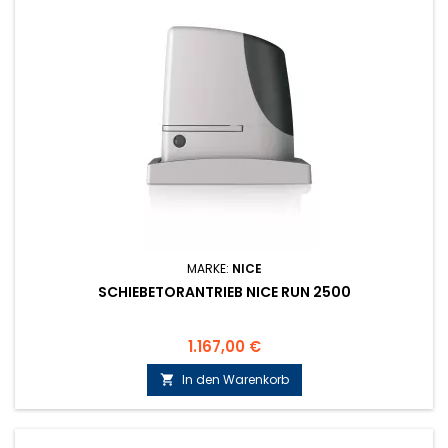
MARKE:
NICE
SCHIEBETORANTRIEB NICE RUN 2500
Preis
1.167,00 €
In den Warenkorb
