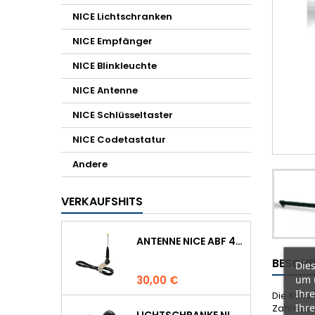
NICE Lichtschranken
NICE Empfänger
NICE Blinkleuchte
NICE Antenne
NICE Schlüsseltaster
NICE Codetastatur
Andere
VERKAUFSHITS
ANTENNE NICE ABF 433.92 MHZ
BESCHR
Dies
Preis
um 
30,00 €
Ihre
Die Kunst
Ihre
Zahnstang