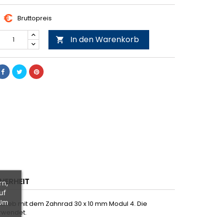
0 €
Bruttopreis
In den Warenkorb

HERHEIT
rn,
uf
 Um
ntrieb mit dem Zahnrad 30 x 10 mm Modul 4. Die
erwendet.