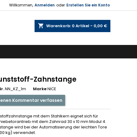
Willkommen,
Anmelden
oder
Erstellen Sie ein Konto
shopping_cart
Warenkorb:
0
Artikel - 0,00 €
unststoff-Zahnstange
r.
NN_KZ_1m
Marke
NICE
genen Kommentar verfassen
stoffzahnstange mit dem Stahlkern eignet sich für
hiebetorantrieb mit dem Zahnrad 30 x 10 mm Modul 4.
stange wird bei der Automatisierung der leichten Tore
700 kg) verwendet.