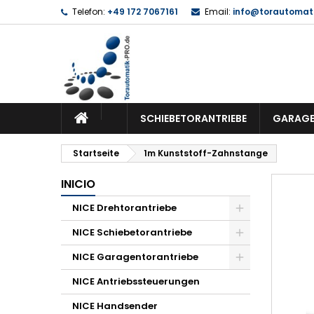
Telefon:
+49 172 7067161
Email:
info@torautomati
SCHIEBETORANTRIEBE
GARAGE
Startseite
1m Kunststoff-Zahnstange
INICIO
NICE Drehtorantriebe
NICE Schiebetorantriebe
NICE Garagentorantriebe
NICE Antriebssteuerungen
NICE Handsender