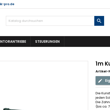
k-pro.de

NTORANTRIEBE
STEUERUNGEN
1m K
Artikel-N
Ei
Die Kunst
jeden Sc
Die Zahn
(bis ca. 