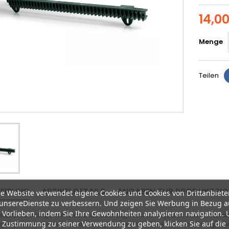
14,0
Menge
Teilen
EIBUNG
ARTIKELDETAILS
ANGABEN ZUR PRODUKTSIC
e Website verwendet eigene Cookies und Cookies von Drittanbiete
unsereDienste zu verbessern. Und zeigen Sie Werbung in Bezug a
 Vorlieben, indem Sie Ihre Gewohnheiten analysieren navigation.
stoffzahnstange mit dem Stahlkern eignet sich für jeden Schiebetora
 Zustimmung zu seiner Verwendung zu geben, klicken Sie auf die
e wird bei der Automatisierung der leichten Tore (bis ca. 700 kg) v