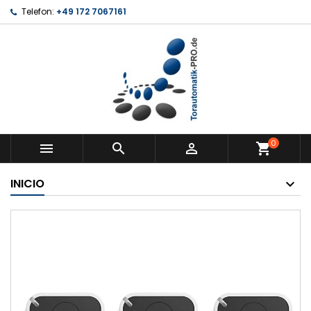
Telefon:
+49 172 7067161
0



shopping_cart
INICIO