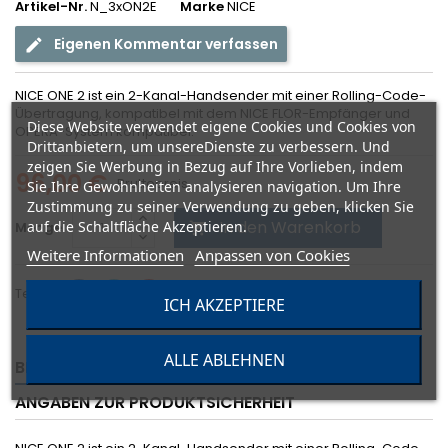
Artikel-Nr.
N_3xON2E
Marke
NICE
Eigenen Kommentar verfassen
NICE ONE 2 ist ein 2-Kanal-Handsender mit einer Rolling-Code-
Übertragung, kompatibel mit dem NICE FLOR-Empfänger und
Diese Website verwendet eigene Cookies und Cookies von
OPERA-System kompatibel.
Drittanbietern, um unsereDienste zu verbessern. Und
zeigen Sie Werbung in Bezug auf Ihre Vorlieben, indem
96,00 €
Bruttopreis
Sie Ihre Gewohnheiten analysieren navigation. Um Ihre
Zustimmung zu seiner Verwendung zu geben, klicken Sie
In den Warenkorb
auf die Schaltfläche Akzeptieren.
Menge

Weitere Informationen
Anpassen von Cookies
Teilen
ICH AKZEPTIERE
ALLE ABLEHNEN
BESCHREIBUNG
ARTIKELDETAILS
ANGABEN ZUR PRODUKTSICHERHEIT