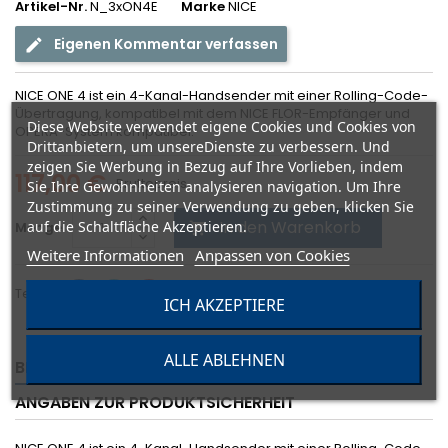
Artikel-Nr.
N_3xON4E
Marke
NICE
Eigenen Kommentar verfassen
NICE ONE 4 ist ein 4-Kanal-Handsender mit einer Rolling-Code-
Übertragung, kompatibel mit dem NICE FLOR-Empfänger und
Diese Website verwendet eigene Cookies und Cookies von
OPERA-System kompatibel.
Drittanbietern, um unsereDienste zu verbessern. Und
zeigen Sie Werbung in Bezug auf Ihre Vorlieben, indem
117,00 €
Bruttopreis
Sie Ihre Gewohnheiten analysieren navigation. Um Ihre
Zustimmung zu seiner Verwendung zu geben, klicken Sie
In den Warenkorb
auf die Schaltfläche Akzeptieren.
Menge

Weitere Informationen
Anpassen von Cookies
Teilen
ICH AKZEPTIERE
ALLE ABLEHNEN
BESCHREIBUNG
ARTIKELDETAILS
ANGABEN ZUR PRODUKTSICHERHEIT