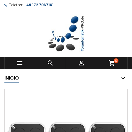
Telefon:
+49 172 7067161
0



shopping_cart
INICIO