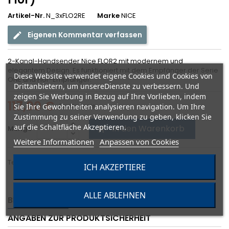
Artikel-Nr.
N_3xFLO2RE
Marke
NICE
Eigenen Kommentar verfassen
2-Kanal-Handsender Nice FLOR2 mit modernem und
elegantem Design. Es funktioniert mit dem Empfänger der Serie
Diese Website verwendet eigene Cookies und Cookies von
ONE und Flor-Empfänger.
Drittanbietern, um unsereDienste zu verbessern. Und
zeigen Sie Werbung in Bezug auf Ihre Vorlieben, indem
117,00 €
Bruttopreis
Sie Ihre Gewohnheiten analysieren navigation. Um Ihre
Zustimmung zu seiner Verwendung zu geben, klicken Sie
auf die Schaltfläche Akzeptieren.
In den Warenkorb
Menge

Weitere Informationen
Anpassen von Cookies
Teilen
ICH AKZEPTIERE
ALLE ABLEHNEN
BESCHREIBUNG
ARTIKELDETAILS
ANHÄNGE
ANGABEN ZUR PRODUKTSICHERHEIT