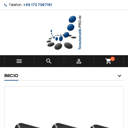
Telefon:
+49 172 7067161
0



shopping_cart
INICIO