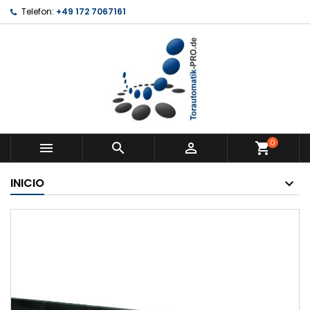
Telefon:
+49 172 7067161
0



shopping_cart
INICIO