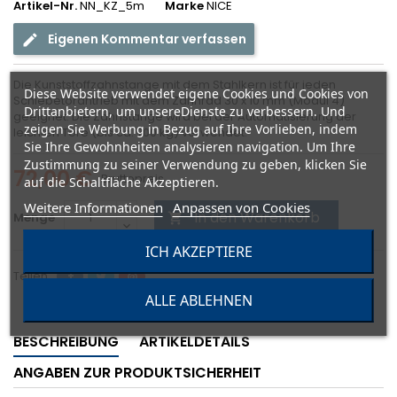
Artikel-Nr.
NN_KZ_5m
Marke
NICE
Eigenen Kommentar verfassen
Die Kunststoffzahnstange mit dem Stahlkern ist für jeden
Diese Website verwendet eigene Cookies und Cookies von
Schiebetorantrieb mit dem Zahnrad 30 x 10 mm (Modul 4)
Drittanbietern, um unsereDienste zu verbessern. Und
geeignet. Die Zahnstange wird bei der Automatisierung der
zeigen Sie Werbung in Bezug auf Ihre Vorlieben, indem
leichten Tore (bis ca. 700 kg) verwendet.
Sie Ihre Gewohnheiten analysieren navigation. Um Ihre
Zustimmung zu seiner Verwendung zu geben, klicken Sie
72,00 €
Bruttopreis
auf die Schaltfläche Akzeptieren.
Weitere Informationen
Anpassen von Cookies
In den Warenkorb
Menge

ICH AKZEPTIERE
Teilen
ALLE ABLEHNEN
BESCHREIBUNG
ARTIKELDETAILS
ANGABEN ZUR PRODUKTSICHERHEIT