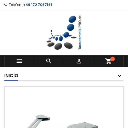
Telefon:
+49 172 7067161
0



shopping_cart
INICIO