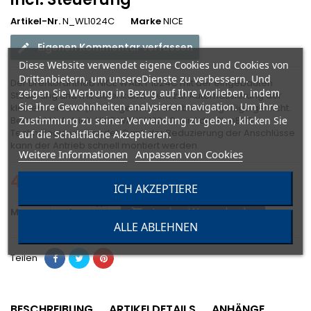
Artikel-Nr.
N_WL1024C
Marke
NICE
Eigenen Kommentar verfassen
Diese Website verwendet eigene Cookies und Cookies von
Drittanbietern, um unsereDienste zu verbessern. Und
Der Drehtorantrieb NICE WALKY 1024C mit der eingebauten
zeigen Sie Werbung in Bezug auf Ihre Vorlieben, indem
Steuerung und mit Gelenkarm dient zur Automatisierung der
Sie Ihre Gewohnheiten analysieren navigation. Um Ihre
kleinen Tore bis 1,8 m Flügelbreite und bis 100 kg Flügelgewicht.
Zustimmung zu seiner Verwendung zu geben, klicken Sie
Beim 24 V-Antrieb NICE WALKY 1024C wird die BlueBUS
Technologie verwendet. Dank der Reduzierung der Anschlüsse
auf die Schaltfläche Akzeptieren.
kann der Antrieb schnell montiert werden.
Weitere Informationen
Anpassen von Cookies
457,00 €
Bruttopreis
ICH AKZEPTIERE
In den Warenkorb
Menge

ALLE ABLEHNEN
Teilen
BESCHREIBUNG
ARTIKELDETAILS
ANHÄNGE