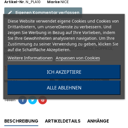
Artikel-Nr.
N_PLA10
Marke
NICE
Eigenen Kommentar verfassen
Diese Website verwendet eigene Cookies und Cookies von
Drittanbietern, um unsereDienste zu verbessern. Und
- Elektroschloss NICE PLA 10
zeigen Sie Werbung in Bezug auf Ihre Vorlieben, indem
- für Flügel länger als 3m empfohlen
Sie Ihre Gewohnheiten analysieren navigation. Um Ihre
- geeignet für TOONA4024KCE, WINGO4024KCE, WINGO5KCE,
Zustimmung zu seiner Verwendung zu geben, klicken Sie
WINGO5024KCE, WALKY1024KCE, WALKY2024KCE, HOPPKCE,
auf die Schaltfläche Akzeptieren.
HYKEKCE
Weitere Informationen
Anpassen von Cookies
127,00 €
Bruttopreis
ICH AKZEPTIERE
In den Warenkorb
Menge

ALLE ABLEHNEN
Teilen
BESCHREIBUNG
ARTIKELDETAILS
ANHÄNGE