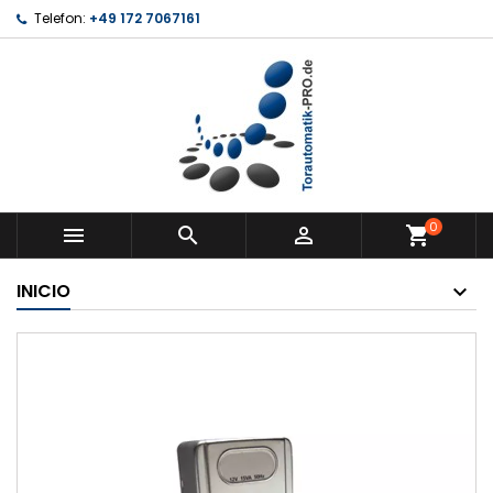
Telefon:
+49 172 7067161
0



shopping_cart
INICIO