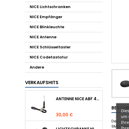
NICE Lichtschranken
NICE Empfänger
NICE Blinkleuchte
NICE Antenne
NICE Schlüsseltaster
NICE Codetastatur
Andere
VERKAUFSHITS
ANTENNE NICE ABF 433.92 MHZ
BESCHR
Dies
Preis
30,00 €
um 
Der univ
Ihre
SMILO sp
Ihre