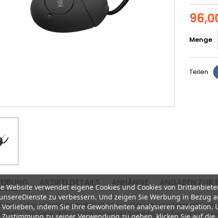
96,0
Menge
Teilen
EIBUNG
ARTIKELDETAILS
ANHÄNGE
ANGABEN ZUR 
e Website verwendet eigene Cookies und Cookies von Drittanbiete
unsereDienste zu verbessern. Und zeigen Sie Werbung in Bezug a
erselle 2-Kanal Empfänger NICE SMX2 arbeitet mit einer Frequenz vo
 Vorlieben, indem Sie Ihre Gewohnheiten analysieren navigation.
eichern. Die Serie SMILO bietet maximale Sicherheit und einfache Ha
 Zustimmung zu seiner Verwendung zu geben, klicken Sie auf die