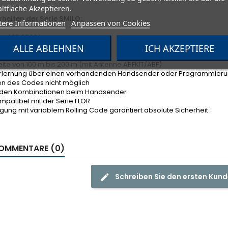
ltfläche Akzeptieren.
heiten der Serie SMILO:
tere Informationen
Anpassen von Cookies
nz 433,92 MHz
er universell vorverdrahtet
ALLE ABLEHNEN
ICH AKZEPTIERE
ibel mit Handsender NICE SMILO
ite von 100 m bis 200 m (mit Antenne ABFKIT/ABF)
erlernung über einen vorhandenden Handsender oder Programmier
en des Codes nicht möglich
liarden Kombinationen beim Handsender
ompatibel mit der Serie FLOR
gung mit variablem Rolling Code garantiert absolute Sicherheit
OMMENTARE (0)
Schreiben Sie den ersten Ku