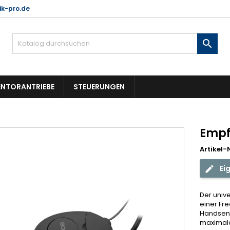
k-pro.de

NTORANTRIEBE
STEUERUNGEN
Empf
Artikel-N
Ei
Der univ
einer Fr
Handsend
maximale