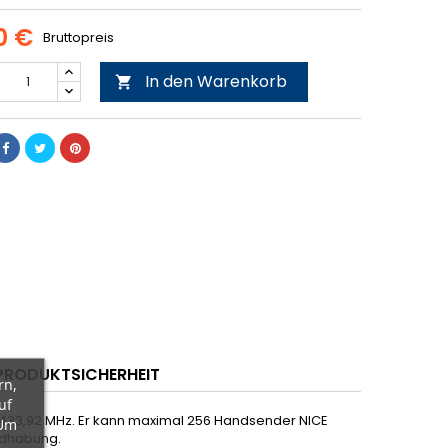
0 €
Bruttopreis
In den Warenkorb

PRODUKTSICHERHEIT
rn,
uf
n 433,92 MHz. Er kann maximal 256 Handsender NICE
 Um
ndhabung.