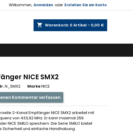
Willkommen,
Anmelden
oder
Erstellen Sie ein Konto
shopping_cart
Warenkorb:
0
Artikel - 0,00 €
änger NICE SMX2
r.
N_SMX2
Marke
NICE
genen Kommentar verfassen
erselle 2-Kanal Empfänger NICE SMX2 arbeitet mit
equenz von 433,92 MHz. Er kann maximal 256
er NICE SMILO speichern. Die Serie SMILO bietet
 Sicherheit und einfache Handhabung.