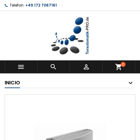
Telefon:
+49 172 7067161
0



shopping_cart
INICIO