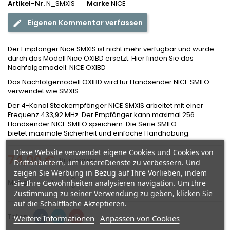
Artikel-Nr.
N_SMXIS
Marke
NICE
Eigenen Kommentar verfassen
Der Empfänger Nice SMXIS ist nicht mehr verfügbar und wurde
durch das Modell Nice OXIBD ersetzt. Hier finden Sie das
Nachfolgemodell: NICE OXIBD
Das Nachfolgemodell OXIBD wird für Handsender NICE SMILO
verwendet wie SMXIS.
Der 4-Kanal Steckempfänger NICE SMXIS arbeitet mit einer
Frequenz 433,92 MHz. Der Empfänger kann maximal 256
Handsender NICE SMILO speichern. Die Serie SMILO
bietet maximale Sicherheit und einfache Handhabung.
Diese Website verwendet eigene Cookies und Cookies von
74,00 €
Bruttopreis
Drittanbietern, um unsereDienste zu verbessern. Und
zeigen Sie Werbung in Bezug auf Ihre Vorlieben, indem
Menge
Sie Ihre Gewohnheiten analysieren navigation. Um Ihre
Zustimmung zu seiner Verwendung zu geben, klicken Sie
auf die Schaltfläche Akzeptieren.
Teilen
Weitere Informationen
Anpassen von Cookies