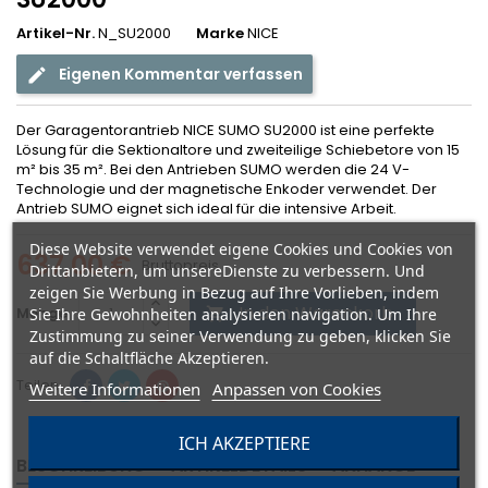
Artikel-Nr.
N_SU2000
Marke
NICE
Eigenen Kommentar verfassen
Der Garagentorantrieb NICE SUMO SU2000 ist eine perfekte
Lösung für die Sektionaltore und zweiteilige Schiebetore von 15
m² bis 35 m². Bei den Antrieben SUMO werden die 24 V-
Technologie und der magnetische Enkoder verwendet. Der
Antrieb SUMO eignet sich ideal für die intensive Arbeit.
Diese Website verwendet eigene Cookies und Cookies von
637,00 €
Bruttopreis
Drittanbietern, um unsereDienste zu verbessern. Und
zeigen Sie Werbung in Bezug auf Ihre Vorlieben, indem
In den Warenkorb
Menge
Sie Ihre Gewohnheiten analysieren navigation. Um Ihre

Zustimmung zu seiner Verwendung zu geben, klicken Sie
auf die Schaltfläche Akzeptieren.
Teilen
Weitere Informationen
Anpassen von Cookies
ICH AKZEPTIERE
BESCHREIBUNG
ARTIKELDETAILS
ANHÄNGE