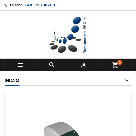
Telefon:
+49 172 7067161
0



shopping_cart
INICIO