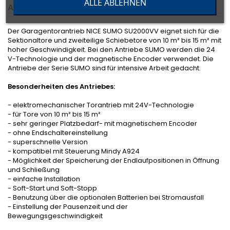
ALLE ABLEHNEN
ANGABEN ZUR PRODUKTSICHERHEIT
Der Garagentorantrieb NICE SUMO SU2000VV eignet sich für die
Sektionaltore und zweiteilige Schiebetore von 10 m² bis 15 m² mit
hoher Geschwindigkeit. Bei den Antriebe SUMO werden die 24
V-Technologie und der magnetische Encoder verwendet. Die
Antriebe der Serie SUMO sind für intensive Arbeit gedacht.
Besonderheiten des Antriebes:
- elektromechanischer Torantrieb mit 24V-Technologie
- für Tore von 10 m² bis 15 m²
- sehr geringer Platzbedarf- mit magnetischem Encoder
- ohne Endschaltereinstellung
- superschnelle Version
- kompatibel mit Steuerung Mindy A924
- Möglichkeit der Speicherung der Endlaufpositionen in Öffnung
und Schließung
- einfache Installation
- Soft-Start und Soft-Stopp
- Benutzung über die optionalen Batterien bei Stromausfall
- Einstellung der Pausenzeit und der
Bewegungsgeschwindigkeit