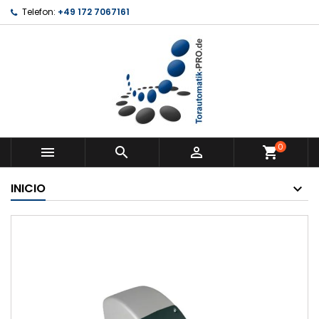
Telefon:
+49 172 7067161
0



shopping_cart
INICIO