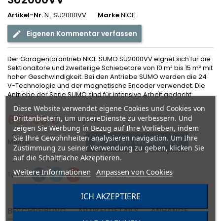
Artikel-Nr.
N_SU2000VV
Marke
NICE
Eigenen Kommentar verfassen
Der Garagentorantrieb NICE SUMO SU2000VV eignet sich für die
Sektionaltore und zweiteilige Schiebetore von 10 m² bis 15 m² mit
hoher Geschwindigkeit. Bei den Antriebe SUMO werden die 24
V-Technologie und der magnetische Encoder verwendet. Die
Antriebe der Serie SUMO sind für intensive Arbeit gedacht.
Diese Website verwendet eigene Cookies und Cookies von
687,00 €
Drittanbietern, um unsereDienste zu verbessern. Und
Bruttopreis
zeigen Sie Werbung in Bezug auf Ihre Vorlieben, indem
Sie Ihre Gewohnheiten analysieren navigation. Um Ihre
In den Warenkorb
Menge

Zustimmung zu seiner Verwendung zu geben, klicken Sie
auf die Schaltfläche Akzeptieren.
Weitere Informationen
Anpassen von Cookies
Teilen
ICH AKZEPTIERE
BESCHREIBUNG
ARTIKELDETAILS
ANHÄNGE