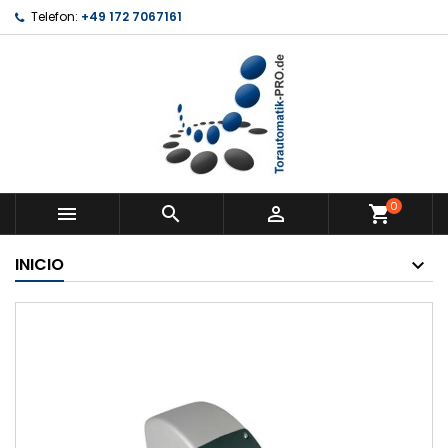
Telefon:
+49 172 7067161
0



shopping_cart
INICIO