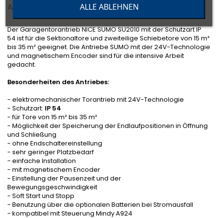
ALLE ABLEHNEN
ANGABEN ZUR PRODUKTSICHERHEIT
Der Garagentorantrieb NICE SUMO SU2010 mit der Schutzart IP
54 ist für die Sektionaltore und zweiteilige Schiebetore von 15 m²
bis 35 m² geeignet. Die Antriebe SUMO mit der 24V-Technologie
und magnetischem Encoder sind für die intensive Arbeit
gedacht.
Besonderheiten des Antriebes:
- elektromechanischer Torantrieb mit 24V-Technologie
- Schutzart:
IP 54
- für Tore von 15 m² bis 35 m²
- Möglichkeit der Speicherung der Endlaufpositionen in Öffnung
und Schließung
- ohne Endschaltereinstellung
- sehr geringer Platzbedarf
- einfache Installation
- mit magnetischem Encoder
- Einstellung der Pausenzeit und der
Bewegungsgeschwindigkeit
- Soft Start und Stopp
- Benutzung über die optionalen Batterien bei Stromausfall
- kompatibel mit Steuerung Mindy A924