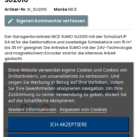
Artikel-Nr.
N_SU2010
Marke
NICE
Eigenen Kommentar verfassen
Der Garagentorantrieb NICE SUMO SU2010 mit der Schutzart IP
54 ist für die Sektionaltore und zweiteilige Schiebetore von 15 m²
bis 35 m² geeignet. Die Antriebe SUMO mit der 24V-Technologie
und magnetischem Encoder sind für die intensive Arbeit
gedacht.
Diese Website verwendet eigene Cookies und Cookies von
847,00 €
Bruttopreis
Drittanbietern, um unsereDienste zu verbessern. Und
zeigen Sie Werbung in Bezug auf Ihre Vorlieben, indem
In den Warenkorb
Menge
Sie Ihre Gewohnheiten analysieren navigation. Um Ihre

Zustimmung zu seiner Verwendung zu geben, klicken Sie
auf die Schaltfläche Akzeptieren.
Teilen
Weitere Informationen
Anpassen von Cookies
ICH AKZEPTIERE
BESCHREIBUNG
ARTIKELDETAILS
ANHÄNGE