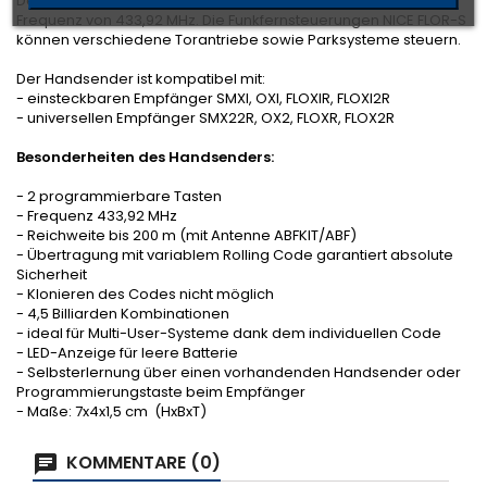
Der 2-Kanal Handsender NICE FLO2R-S arbeitet mit einer
Frequenz von 433,92 MHz. Die Funkfernsteuerungen NICE FLOR-S
können verschiedene Torantriebe sowie Parksysteme steuern.
Der Handsender ist kompatibel mit:
- einsteckbaren Empfänger SMXI, OXI, FLOXIR, FLOXI2R
- universellen Empfänger SMX22R, OX2, FLOXR, FLOX2R
Besonderheiten des Handsenders:
- 2 programmierbare Tasten
- Frequenz 433,92 MHz
- Reichweite bis 200 m (mit Antenne ABFKIT/ABF)
- Übertragung mit variablem Rolling Code garantiert absolute
Sicherheit
- Klonieren des Codes nicht möglich
- 4,5 Billiarden Kombinationen
- ideal für Multi-User-Systeme dank dem individuellen Code
- LED-Anzeige für leere Batterie
- Selbsterlernung über einen vorhandenden Handsender oder
Programmierungstaste beim Empfänger
- Maße: 7x4x1,5 cm (HxBxT)
KOMMENTARE (0)