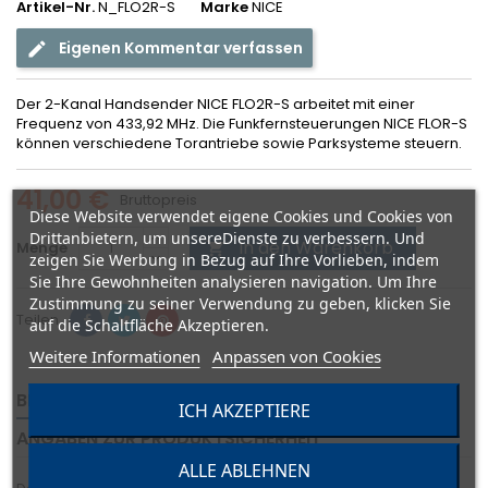
Artikel-Nr.
N_FLO2R-S
Marke
NICE
Eigenen Kommentar verfassen
Der 2-Kanal Handsender NICE FLO2R-S arbeitet mit einer
Frequenz von 433,92 MHz. Die Funkfernsteuerungen NICE FLOR-S
können verschiedene Torantriebe sowie Parksysteme steuern.
41,00 €
Bruttopreis
Diese Website verwendet eigene Cookies und Cookies von
Drittanbietern, um unsereDienste zu verbessern. Und
In den Warenkorb
Menge

zeigen Sie Werbung in Bezug auf Ihre Vorlieben, indem
Sie Ihre Gewohnheiten analysieren navigation. Um Ihre
Zustimmung zu seiner Verwendung zu geben, klicken Sie
Teilen
auf die Schaltfläche Akzeptieren.
Weitere Informationen
Anpassen von Cookies
BESCHREIBUNG
ARTIKELDETAILS
ANHÄNGE
ICH AKZEPTIERE
ANGABEN ZUR PRODUKTSICHERHEIT
ALLE ABLEHNEN