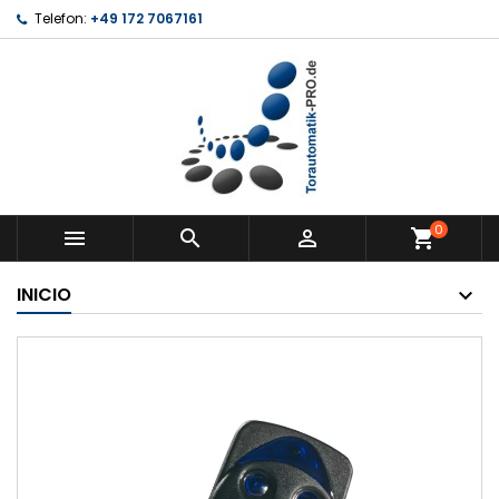
Telefon:
+49 172 7067161
0



shopping_cart
INICIO