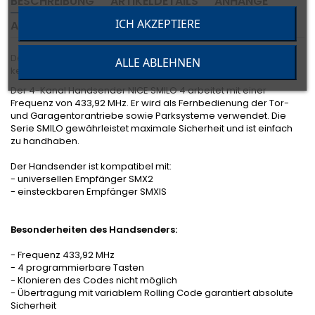
BESCHREIBUNG
ARTIKELDETAILS
ANHÄNGE
ICH AKZEPTIERE
ANGABEN ZUR PRODUKTSICHERHEIT
Der Handsender Nice SMILO 4 ist
nicht mehr lieferbar
. Es gibt
ALLE ABLEHNEN
keine Ersatzprodukte für die Smilo Handsender.
Der 4-Kanal Handsender NICE SMILO 4 arbeitet mit einer
Frequenz von 433,92 MHz. Er wird als Fernbedienung der Tor-
und Garagentorantriebe sowie Parksysteme verwendet. Die
Serie SMILO gewährleistet maximale Sicherheit und ist einfach
zu handhaben.
Der Handsender ist kompatibel mit:
- universellen Empfänger SMX2
- einsteckbaren Empfänger SMXIS
Besonderheiten des Handsenders:
- Frequenz 433,92 MHz
- 4 programmierbare Tasten
- Klonieren des Codes nicht möglich
- Übertragung mit variablem Rolling Code garantiert absolute
Sicherheit