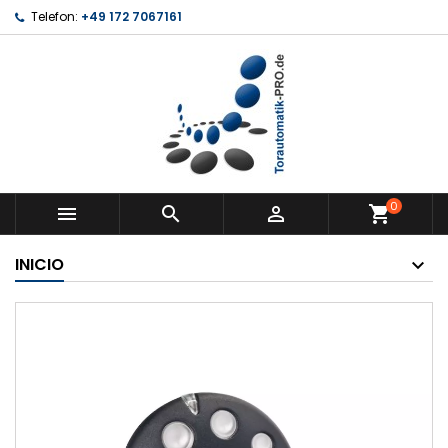
Telefon:
+49 172 7067161
0



shopping_cart
INICIO