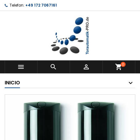
Telefon:
+49 172 7067161
0



shopping_cart
INICIO