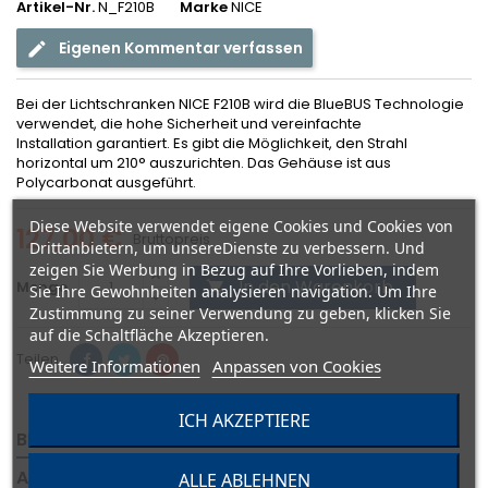
Artikel-Nr.
N_F210B
Marke
NICE
Eigenen Kommentar verfassen
Bei der Lichtschranken NICE F210B wird die BlueBUS Technologie
verwendet, die hohe Sicherheit und vereinfachte
Installation garantiert. Es gibt die Möglichkeit, den Strahl
horizontal um 210° auszurichten. Das Gehäuse ist aus
Polycarbonat ausgeführt.
Diese Website verwendet eigene Cookies und Cookies von
127,00 €
Bruttopreis
Drittanbietern, um unsereDienste zu verbessern. Und
zeigen Sie Werbung in Bezug auf Ihre Vorlieben, indem
In den Warenkorb
Menge

Sie Ihre Gewohnheiten analysieren navigation. Um Ihre
Zustimmung zu seiner Verwendung zu geben, klicken Sie
auf die Schaltfläche Akzeptieren.
Teilen
Weitere Informationen
Anpassen von Cookies
ICH AKZEPTIERE
BESCHREIBUNG
ARTIKELDETAILS
ANHÄNGE
ANGABEN ZUR PRODUKTSICHERHEIT
ALLE ABLEHNEN