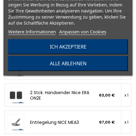
zeigen Sie Werbung in Bezug auf Ihre Vorlieben, indem
Sie Ihre Gewohnheiten analysieren navigation. Um Ihre
Steuerung NICE MC824H
367,00 €
x 1
Zustimmung zu seiner Verwendung zu geben, klicken Sie
auf die Schaltfläche Akzeptieren.
Weitere Informationen
Anpassen von Cookies
Empfänger NICE OXI
63,00 €
x 1
ICH AKZEPTIERE
ALLE ABLEHNEN
Fotozelle NICE EPSB BlueBUS
74,00 €
x 1
2 Stck. Handsender Nice ERA
63,00 €
x 1
ON2E
Entriegelung NICE MEA3
97,00 €
x 1