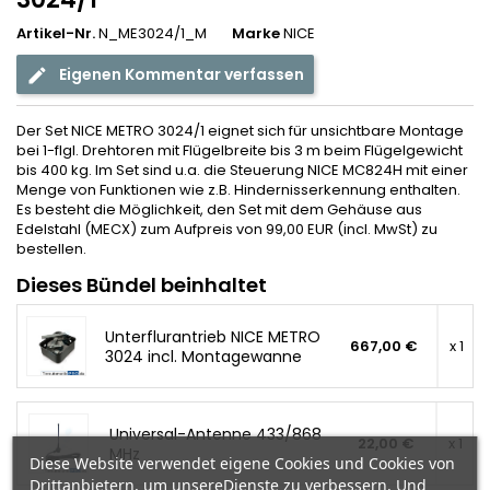
Artikel-Nr.
N_ME3024/1_M
Marke
NICE
Eigenen Kommentar verfassen
Der Set NICE METRO 3024/1 eignet sich für unsichtbare Montage
bei 1-flgl. Drehtoren mit Flügelbreite bis 3 m beim Flügelgewicht
bis 400 kg. Im Set sind u.a. die Steuerung NICE MC824H mit einer
Menge von Funktionen wie z.B. Hindernisserkennung enthalten.
Es besteht die Möglichkeit, den Set mit dem Gehäuse aus
Edelstahl (MECX) zum Aufpreis von 99,00 EUR (incl. MwSt) zu
bestellen.
Dieses Bündel beinhaltet
Unterflurantrieb NICE METRO
667,00 €
x 1
3024 incl. Montagewanne
Universal-Antenne 433/868
22,00 €
x 1
MHz
Diese Website verwendet eigene Cookies und Cookies von
Drittanbietern, um unsereDienste zu verbessern. Und