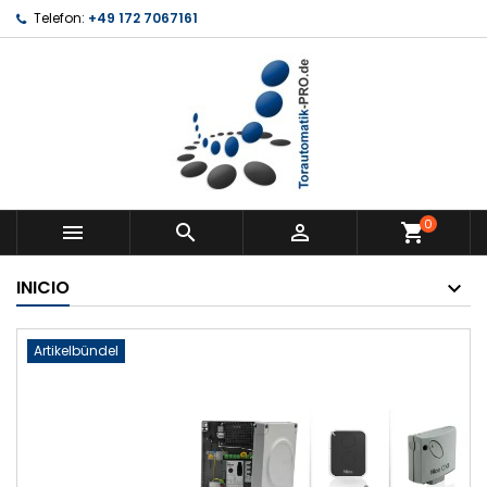
Telefon:
+49 172 7067161
0



shopping_cart
INICIO
Artikelbündel