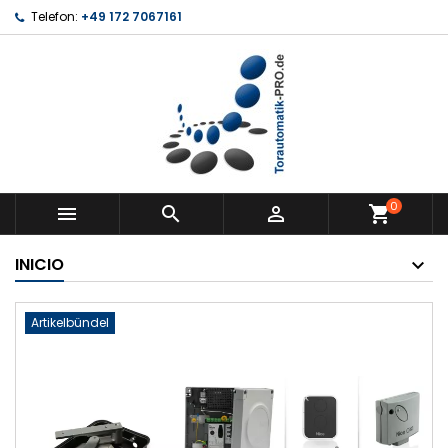
Telefon:
+49 172 7067161
0



shopping_cart
INICIO
Artikelbündel