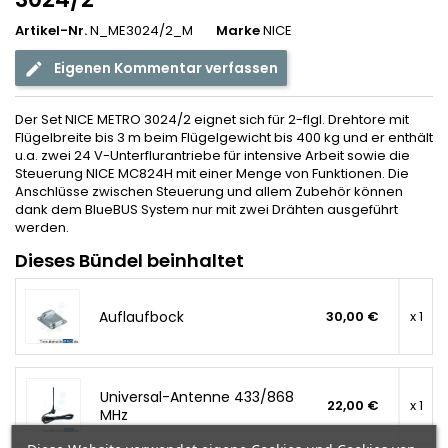
Artikel-Nr.
N_ME3024/2_M
Marke
NICE
Eigenen Kommentar verfassen
Der Set NICE METRO 3024/2 eignet sich für 2-flgl. Drehtore mit
Flügelbreite bis 3 m beim Flügelgewicht bis 400 kg und er enthält
u.a. zwei 24 V-Unterflurantriebe für intensive Arbeit sowie die
Steuerung NICE MC824H mit einer Menge von Funktionen. Die
Anschlüsse zwischen Steuerung und allem Zubehör können
dank dem BlueBUS System nur mit zwei Drähten ausgeführt
werden.
Dieses Bündel beinhaltet
Auflaufbock
30,00 €
x 1
Universal-Antenne 433/868
22,00 €
x 1
MHz