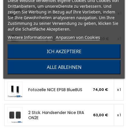
Diese Website verwendet eigene Cookies und Cookies von
Drittanbietern, um unsereDienste zu verbessern. Und
2 Stck. Unterflurantrieb NICE
zeigen Sie Werbung in Bezug auf Ihre Vorlieben, indem
METRO 3024 incl.
1.273,00 €
x 1
Sie Ihre Gewohnheiten analysieren navigation. Um Ihre
Montagewanne
Zustimmung zu seiner Verwendung zu geben, klicken Sie
auf die Schaltfläche Akzeptieren.
Weitere Informationen
Anpassen von Cookies
Steuerung NICE MC824H
367,00 €
x 1
ICH AKZEPTIERE
Empfänger NICE OXI
63,00 €
x 1
ALLE ABLEHNEN
Fotozelle NICE EPSB BlueBUS
74,00 €
x 1
2 Stck. Handsender Nice ERA
63,00 €
x 1
ON2E