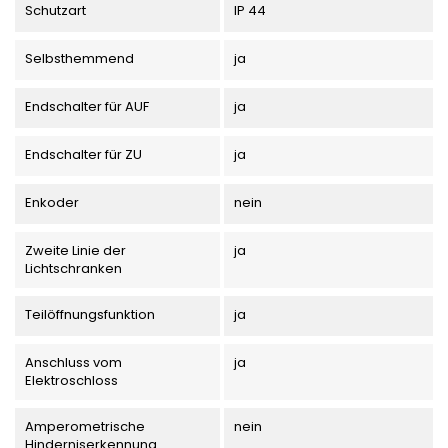
Schutzart
IP 44
Selbsthemmend
ja
Endschalter für AUF
ja
Endschalter für ZU
ja
Enkoder
nein
Zweite Linie der
ja
Lichtschranken
Teilöffnungsfunktion
ja
Anschluss vom
ja
Elektroschloss
Amperometrische
nein
Hinderniserkennung