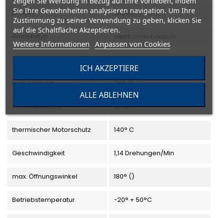
zeigen Sie Werbung in Bezug auf Ihre Vorlieben, indem
Sie Ihre Gewohnheiten analysieren navigation. Um Ihre
D-Maß
unbeschränkt
Zustimmung zu seiner Verwendung zu geben, klicken Sie
auf die Schaltfläche Akzeptieren.
Antriebstyp
elektromechanisch
Weitere Informationen
Anpassen von Cookies
Stromaufnahme
1,2 A
ICH AKZEPTIERE
max. Leistung
250 W
ALLE ABLEHNEN
Einschaltsdauer
30 %
thermischer Motorschutz
140° C
Geschwindigkeit
1,14 Drehungen/Min
max. Öffnungswinkel
180° ()
Betriebstemperatur
-20° + 50°C