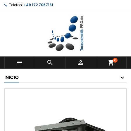
Telefon:
+49 172 7067161
0



shopping_cart
INICIO