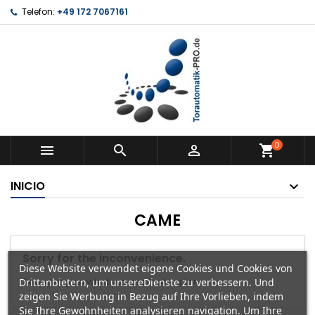
Telefon:
+49 172 7067161
0



shopping_cart
INICIO
CAME
Sorry for the inconvenience.
Diese Website verwendet eigene Cookies und Cookies von
Search again what you are looking for
Drittanbietern, um unsereDienste zu verbessern. Und
zeigen Sie Werbung in Bezug auf Ihre Vorlieben, indem
Sie Ihre Gewohnheiten analysieren navigation. Um Ihre